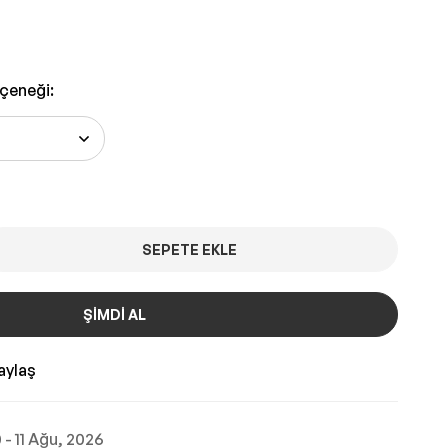
eçeneği
:
SEPETE EKLE
ŞIMDI AL
aylaş
0 - 11 Ağu, 2026