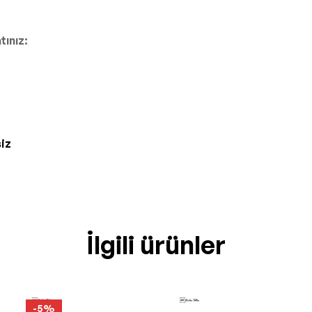
tınız:
iz
İlgili ürünler
-5%