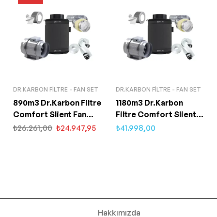
DR.KARBON FILTRE - FAN SET
DR.KARBON FILTRE - FAN SET
890m3 Dr.Karbon Filtre
1180m3 Dr.Karbon
Comfort Slient Fan
Filtre Comfort Slient
Set-150mm
Fan Set-200m
₺
26.261,00
₺
24.947,95
₺
41.998,00
Hakkımızda