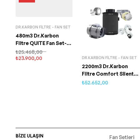
DR.KARBON FILTRE - FAN SET
480m3 Dr.Karbon
Filtre QUITE Fan Set-
125mm
₺
25.468,00
₺
23.900,00
DR.KARBON FILTRE - FAN SET
2200m3 Dr.Karbon
Filtre Comfort Slient
Fan Set-200m
₺
52.652,00
BIZE ULAŞIN
Fan Setleri