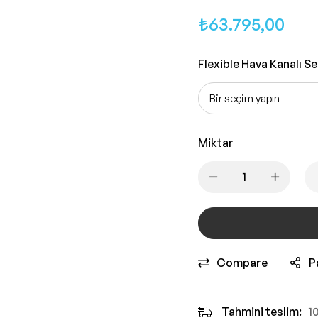
₺
63.795,00
Flexible Hava Kanalı S
Miktar
Compare
P
Tahmini teslim:
1