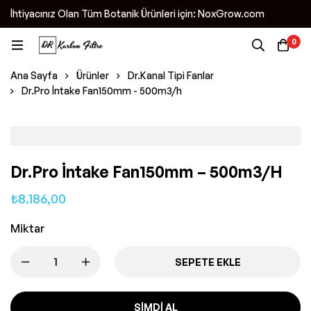
İhtiyacınız Olan Tüm Botanik Ürünleri için: NoxGrow.com
0
Ana Sayfa
Ürünler
Dr.Kanal Tipi Fanlar
Dr.Pro İntake Fan150mm - 500m3/h
Dr.Pro İntake Fan150mm – 500m3/h
₺
8.186,00
Miktar
SEPETE EKLE
ŞIMDI AL