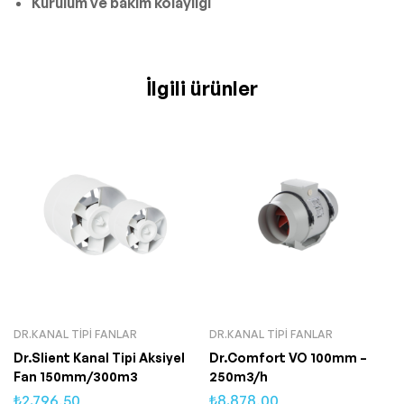
Kurulum ve bakım kolaylığı
İlgili ürünler
DR.KANAL TIPI FANLAR
DR.KANAL TIPI FANLAR
Dr.Slient Kanal Tipi Aksiyel
Dr.Comfort VO 100mm –
Fan 150mm/300m3
250m3/h
₺
2.796,50
₺
8.878,00