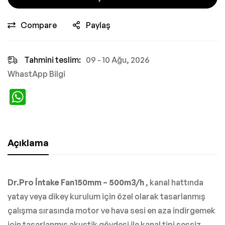
Compare
Paylaş
Tahmini teslim:
09 - 10 Ağu, 2026
WhastApp Bilgi
WhatsApp
Açıklama
Dr.Pro İntake Fan150mm – 500m3/h
, kanal hattında
yatay veya dikey kurulum için özel olarak tasarlanmış
çalışma sırasında motor ve hava sesi en aza indirgemek
için tasarlanmış akustik gövdesi ile kanal tipi sessiz