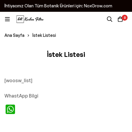
İhtiyacınız Olan Tüm Botanik Ürünleri için: NoxGrow.com
0
Ana Sayfa
İstek Listesi
İstek Listesi
[woosw_list]
WhastApp Bilgi
WhatsApp